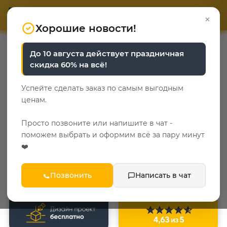
ОТВЕТЬТЕ НА 3 ВОПРОСА
ОТВЕТЬТЕ НА 3 ВОПРОСА
0
×
«Уют у каждого свой»
«Уют у каждого свой»
Хорошие новости!
До 10 августа действует праздничная
скидка 60% на всё!
Успейте сделать заказ по самым выгодным
ценам.
Просто позвоните или напишите в чат -
поможем выбрать и оформим всё за пару минут
❤️
Позвонить
Написать в чат