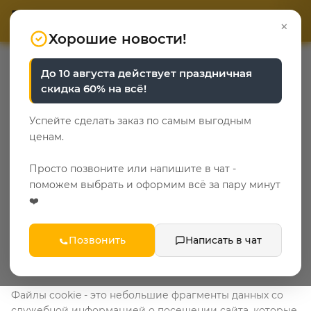
ОТВЕТЬТЕ НА 3 ВОПРОСА
ОТВЕТЬТЕ НА 3 ВОПРОСА
0
×
«Уют у каждого свой»
«Уют у каждого свой»
Хорошие новости!
Главная
До 10 августа действует праздничная
скидка 60% на всё!
Политика
использования файлов
Успейте сделать заказ по самым выгодным
ценам.
cookie
Просто позвоните или напишите в чат -
Политика использования файлов cookie (далее -
поможем выбрать и оформим всё за пару минут
«Политика») применяется в дополнение к общей
❤️
Политике конфиденциальности. Политика описывает
типы файлов cookie, цели их использования и способы,
с помощью которых можно от них отказаться.
Позвонить
Написать в чат
1. Что такое файлы cookie
Файлы cookie - это небольшие фрагменты данных со
служебной информацией о посещении сайта, которые