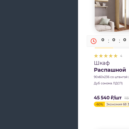
0
0
0
4
Шкаф
Распашной
90х60х236 со штангой 
Дуб сонома ЛДСП)
45 540
₽
/шт
11
-
60
%
Экономия
68 