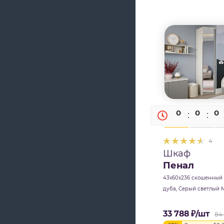
0
0
0
4
Шкаф
Пенал
43х60х236 скошенный
дуба, Серый светлый 
33 788
₽
/шт
84