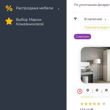
По умолчанию (возрас
Распродажа мебели
В наличии
Выбор Марии
Кожевниковой
Показать еще
Советуем
0
0
0
13