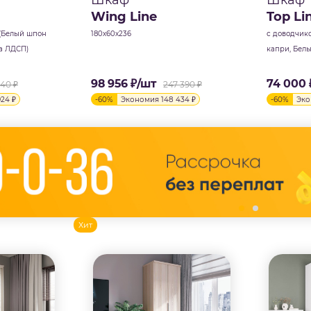
Шкаф
Шкаф
Wing Line
Top Li
 (Белый шпон
180х60х236
с доводчико
а ЛДСП)
капри, Бел
98 956
₽
/шт
74 000
540
₽
247 390
₽
924
₽
-
60
%
Экономия
148 434
₽
-
60
%
Эк
Хит