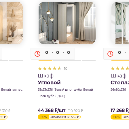
0
0
0
0
0
0
10
Шкаф
Шкаф
Угловой
Стелл
, Белый глянец
93х93х236 (Белый шпон дуба, Белый
26х60х236
шпон дуба ЛДСП)
44 368
₽
/шт
17 268
₽
2 310
₽
110 920
₽
386
₽
-
60
%
Экономия
66 552
₽
-
60
%
Эк