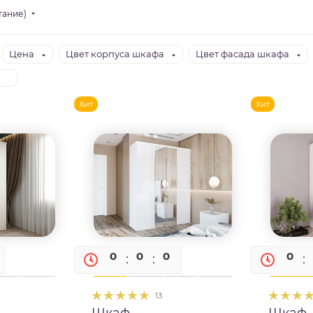
тание)
Цена
Цвет корпуса шкафа
Цвет фасада шкафа
Хит
Хит
0
0
0
0
0
0
13