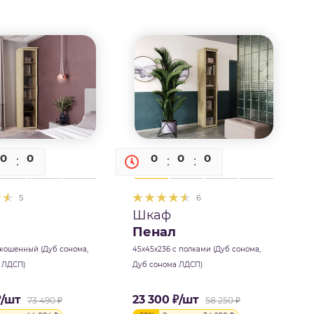
0
0
0
0
0
0
0
5
6
Шкаф
Пенал
скошенный (Дуб сонома,
45х45х236 с полками (Дуб сонома,
 ЛДСП)
Дуб сонома ЛДСП)
₽
/шт
23 300
₽
/шт
73 490
₽
58 250
₽