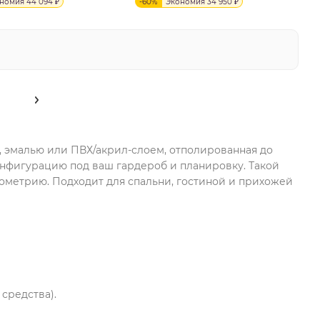
ономия
44 094
₽
-
60
%
Экономия
34 950
₽
, эмалью или ПВХ/акрил-слоем, отполированная до
онфигурацию под ваш гардероб и планировку. Такой
еометрию. Подходит для спальни, гостиной и прихожей
средства).