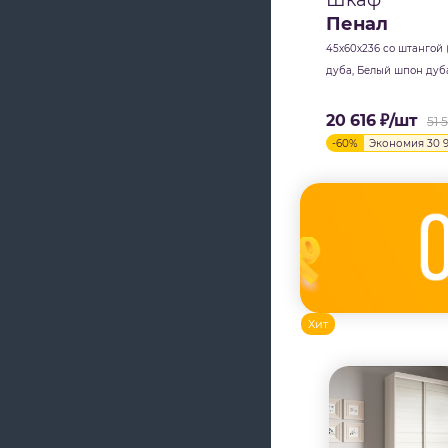
Шкаф
Пенал
45х60х236 со штангой
дуба, Белый шпон дуб
20 616
₽
/шт
51 
-
60
%
Экономия
30 
Хит