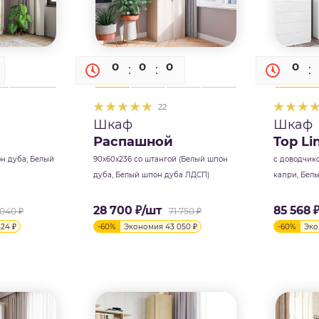
0
0
0
0
0
0
22
Шкаф
Шкаф
Распашной
Top Li
он дуба, Белый
90х60х236 со штангой (Белый шпон
с доводчик
дуба, Белый шпон дуба ЛДСП)
капри, Бел
28 700
₽
/шт
85 568
 040
₽
71 750
₽
424
₽
-
60
%
Экономия
43 050
₽
-
60
%
Эк