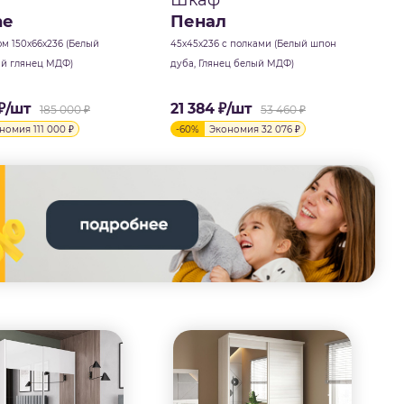
Шкаф
ne
Пенал
м 150х66х236 (Белый
45х45х236 с полками (Белый шпон
ый глянец МДФ)
дуба, Глянец белый МДФ)
₽
/шт
21 384
₽
/шт
185 000
₽
53 460
₽
ономия
111 000
₽
-
60
%
Экономия
32 076
₽