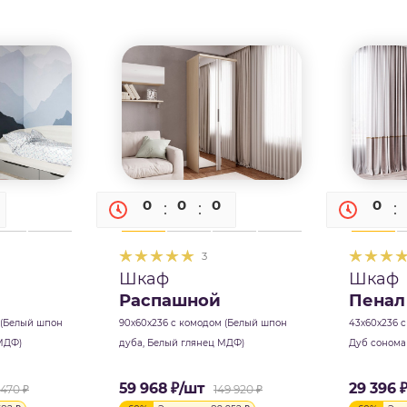
0
0
0
0
0
0
3
Шкаф
Шкаф
Распашной
Пенал
 (Белый шпон
90х60х236 с комодом (Белый шпон
43х60х236 
МДФ)
дуба, Белый глянец МДФ)
Дуб сонома
59 968
₽
/шт
29 396
 470
₽
149 920
₽