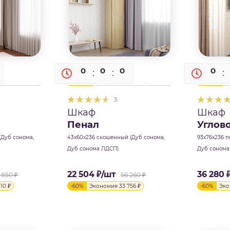
0
0
0
0
0
0
3
Шкаф
Шкаф
Пенал
Углов
(Дуб сонома,
43х60х236 скошенный (Дуб сонома,
93х76х236 п
Дуб сонома ЛДСП)
Дуб сонома
22 504
₽
/шт
36 280
3 850
₽
56 260
₽
310
₽
-
60
%
Экономия
33 756
₽
-
60
%
Эк