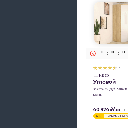
0
0
0
5
Шкаф
Угловой
93х93х236 (Дуб сонома
МДФ)
40 924
₽
/шт
10
-
60
%
Экономия
61 