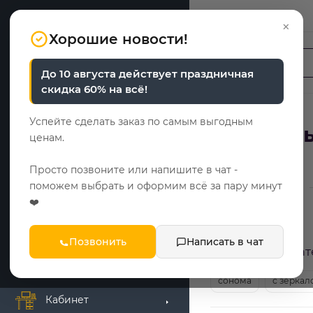
Москва
×
Хорошие новости!
До 10 августа действует праздничная
Спальня
скидка 60% на всё!
Шкафы
Успейте сделать заказ по самым выгодным
Глянцев
ценам.
Гостиная
62
Просто позвоните или напишите в чат -
поможем выбрать и оформим всё за пару минут
—
Главная
Каталог
Прихожая
❤️
Комоды
Позвонить
Написать в чат
Популярные кат
Детская мебель
сонома
с зеркал
Кабинет