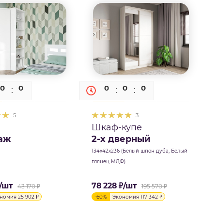
0
0
0
0
0
0
0
5
3
Шкаф-купе
аж
2-х дверный
134х42х236 (Белый шпон дуба, Белый
глянец МДФ)
/шт
78 228
₽
/шт
43 170
₽
195 570
₽
ономия
25 902
₽
-
60
%
Экономия
117 342
₽