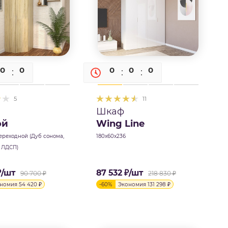
0
0
0
0
0
0
0
5
11
Шкаф
ой
Wing Line
ереходной (Дуб сонома,
180х60х236
 ЛДСП)
₽
/шт
87 532
₽
/шт
90 700
₽
218 830
₽
ономия
54 420
₽
-
60
%
Экономия
131 298
₽