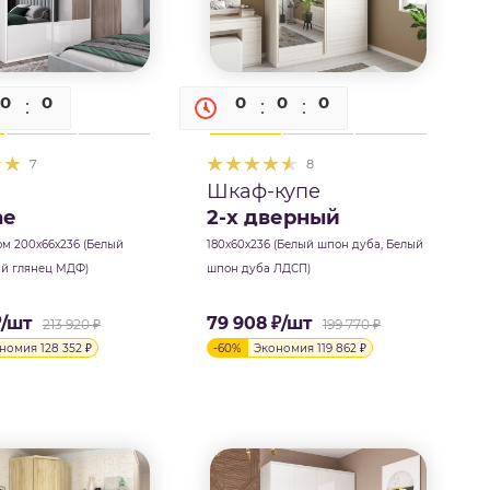
0
0
0
0
0
0
0
7
8
Шкаф-купе
ne
2-х дверный
ом 200х66х236 (Белый
180х60х236 (Белый шпон дуба, Белый
ый глянец МДФ)
шпон дуба ЛДСП)
₽
/шт
79 908
₽
/шт
213 920
₽
199 770
₽
ономия
128 352
₽
-
60
%
Экономия
119 862
₽