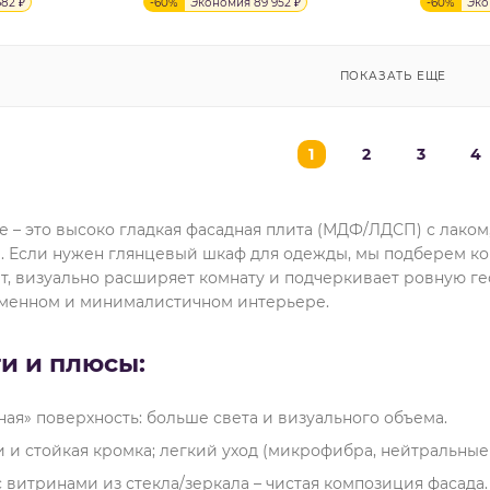
682
₽
-
60
%
Экономия
89 952
₽
-
60
%
Эк
ПОКАЗАТЬ ЕЩЕ
1
2
3
4
 – это высоко гладкая фасадная плита (МДФ/ЛДСП) с лаком
а. Если нужен глянцевый шкаф для одежды, мы подберем к
ет, визуально расширяет комнату и подчеркивает ровную г
еменном и минималистичном интерьере.
и и плюсы:
ная» поверхность: больше света и визуального объема.
и и стойкая кромка; легкий уход (микрофибра, нейтральные 
 витринами из стекла/зеркала – чистая композиция фасада.