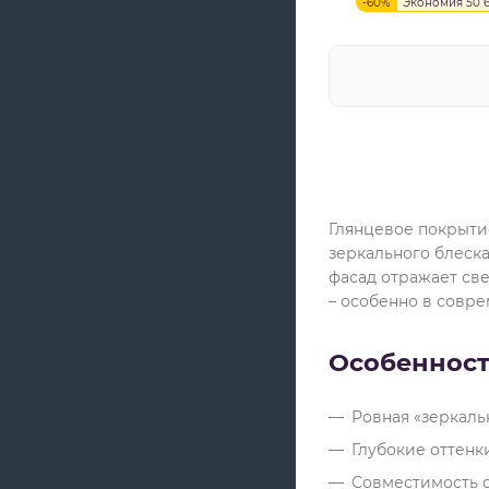
-
60
%
Экономия
50 
Глянцевое покрытие
зеркального блеск
фасад отражает св
– особенно в совр
Особенност
Ровная «зеркаль
Глубокие оттенк
Совместимость с