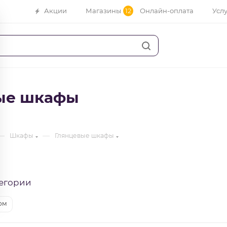
Акции
Магазины
12
Онлайн-оплата
Усл
ые шкафы
—
—
Шкафы
Глянцевые шкафы
егории
ом