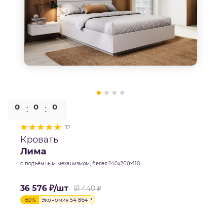
0
0
0
0
12
Кровать
Лима
с подъёмным механизмом, белая 140х200х110
36 576
₽
/шт
91 440
₽
-
60
%
Экономия
54 864
₽