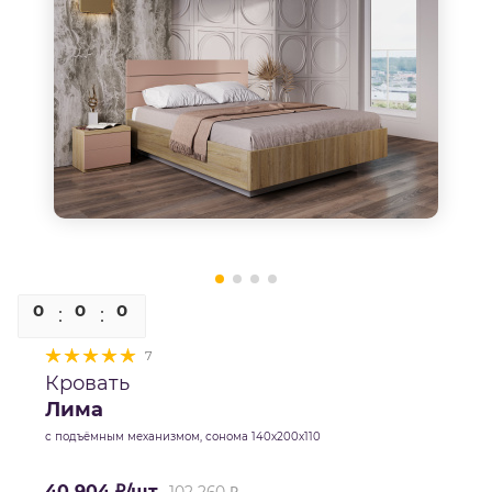
0
0
0
0
7
Кровать
Лима
с подъёмным механизмом, сонома 140х200х110
40 904
₽
/шт