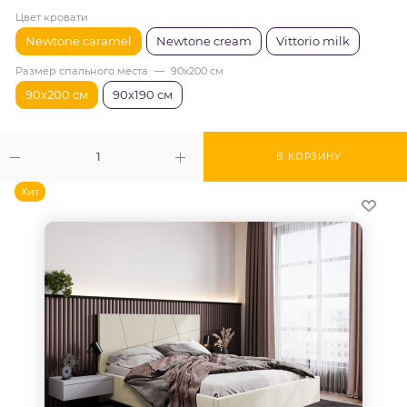
Цвет кровати
Newtone caramel
Newtone cream
Vittorio milk
Размер спального места
—
90х200 см
90х200 см
90х190 см
В КОРЗИНУ
Хит