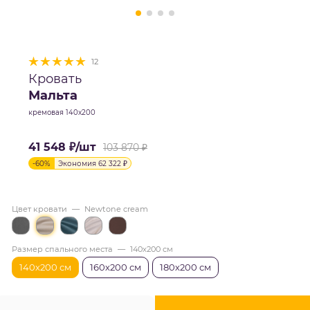
12
Кровать
Мальта
кремовая 140х200
41 548
₽
/шт
103 870
₽
-
60
%
Экономия
62 322
₽
Цвет кровати
—
Newtone cream
Размер спального места
—
140х200 см
140х200 см
160х200 см
180х200 см