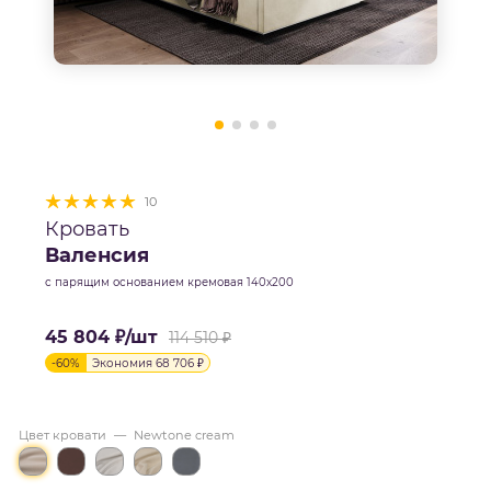
10
Кровать
Валенсия
с парящим основанием кремовая 140х200
45 804
₽
/шт
114 510
₽
-
60
%
Экономия
68 706
₽
Цвет кровати
—
Newtone cream