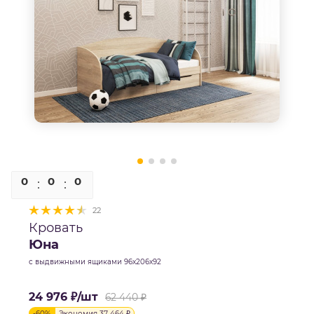
0
0
0
0
22
Кровать
Юна
с выдвижными ящиками 96х206х92
24 976
₽
/шт
62 440
₽
-
60
%
Экономия
37 464
₽