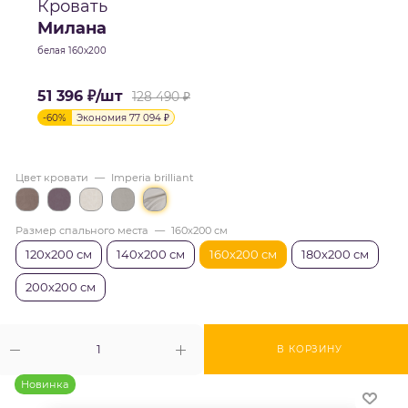
Кровать
Милана
белая 160х200
51 396
₽
/шт
128 490
₽
-
60
%
Экономия
77 094
₽
Цвет кровати
—
Imperia brilliant
Размер спального места
—
160х200 см
120х200 см
140х200 см
160х200 см
180х200 см
200х200 см
В КОРЗИНУ
Новинка