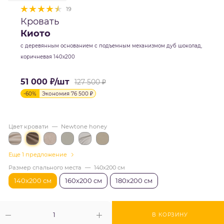
19
Кровать
Киото
с деревянным основанием с подъемным механизмом дуб шоколад,
коричневая 140х200
51 000
₽
/шт
127 500
₽
-
60
%
Экономия
76 500
₽
Цвет кровати
—
Newtone honey
Еще 1 предложение
Размер спального места
—
140х200 см
140х200 см
160х200 см
180х200 см
В КОРЗИНУ