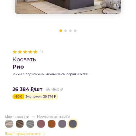
12
Кровать
Рио
Мини с подъёмным механизмом серая 90х200
26 384
₽
/шт
65 960
₽
-
60
%
Экономия
39 576
₽
Цвет кровати
—
Newtone antracite
Еще 1 предложение