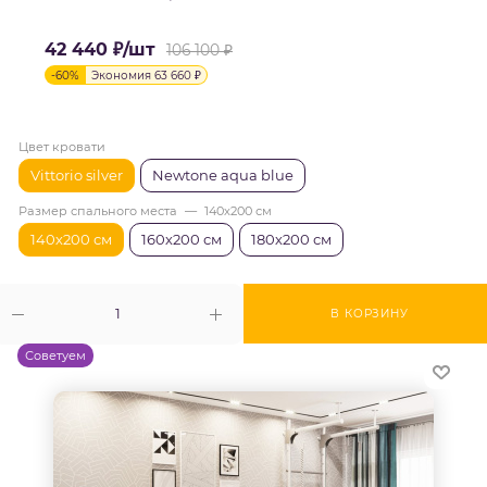
42 440
₽
/шт
106 100
₽
-
60
%
Экономия
63 660
₽
Цвет кровати
Vittorio silver
Newtone aqua blue
Размер спального места
—
140х200 см
140х200 см
160х200 см
180х200 см
В КОРЗИНУ
Советуем