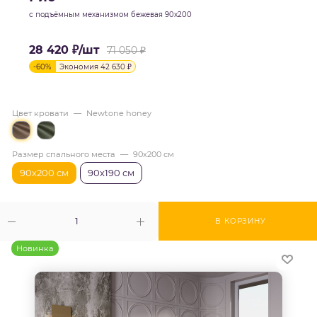
с подъёмным механизмом бежевая 90х200
28 420
₽
/шт
71 050
₽
-
60
%
Экономия
42 630
₽
Цвет кровати
—
Newtone honey
Размер спального места
—
90х200 см
90х200 см
90х190 см
В КОРЗИНУ
Новинка