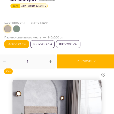
102 260
₽
-
60
%
Экономия
61 356
₽
Цвет кровати
—
Латте МДФ
Размер спального места
—
140х200 см
140х200 см
160х200 см
180х200 см
В КОРЗИНУ
Хит