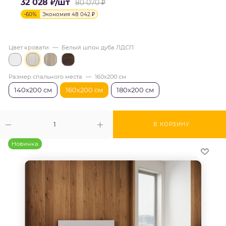
32 028
₽
/шт
80 070
₽
-
60
%
Экономия
48 042
₽
Цвет кровати
—
Белый шпон дуба ЛДСП
Размер спального места
—
160х200 см
140х200 см
160х200 см
180х200 см
В КОРЗИНУ
Новинка