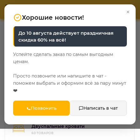
ОТВЕТЬТЕ НА 3 ВОПРОСА
ОТВЕТЬТЕ НА 3 ВОПРОСА
0
×
«Уют у каждого свой»
«Уют у каждого свой»
Хорошие новости!
—
—
—
Главная
Каталог
Мебель в спальню
Кровати
До 10 августа действует праздничная
скидка 60% на всё!
Кровати
Успейте сделать заказ по самым выгодным
97
ценам.
Деревянные кровати
Просто позвоните или напишите в чат -
23 ТОВАРА
поможем выбрать и оформим всё за пару минут
❤️
Мягкие кровати
71 ТОВАР
Позвонить
Написать в чат
Двуспальные кровати
60 ТОВАРОВ