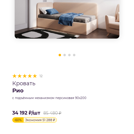
12
Кровать
Рио
с подъёмным механизмом персиковая 90х200
34 192
₽
/шт
85 480
₽
-
60
%
Экономия
51 288
₽