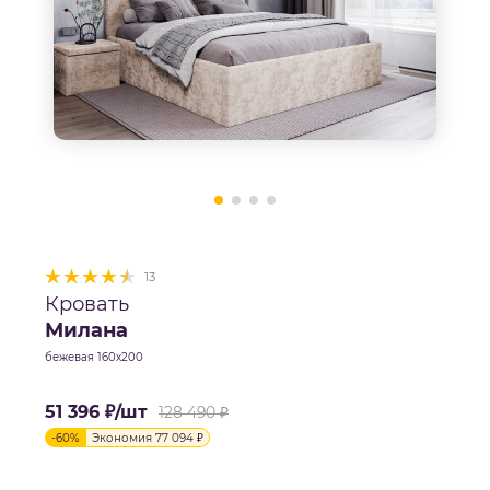
13
Кровать
Милана
бежевая 160х200
51 396
₽
/шт
128 490
₽
-
60
%
Экономия
77 094
₽