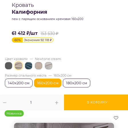
Кровать
Калифорния
new с парящим основанием кремовая 160х200
61 412
₽
/шт
153 530
₽
-
60
%
Экономия
92 118
₽
Цвет кровати
—
Newtone cream
Размер спального места
—
160х200 см
140х200 см
160х200 см
180х200 см
В КОРЗИНУ
Новинка