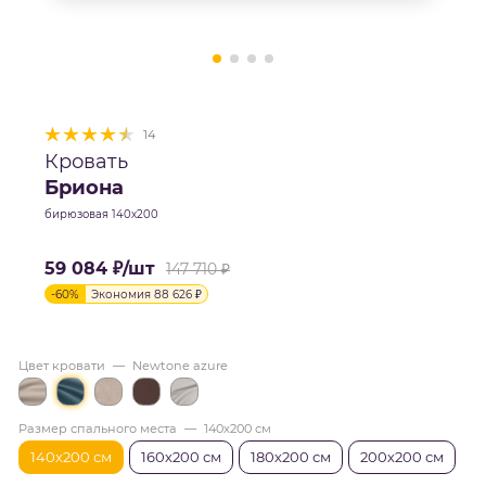
14
Кровать
Бриона
бирюзовая 140х200
59 084
₽
/шт
147 710
₽
-
60
%
Экономия
88 626
₽
Цвет кровати
—
Newtone azure
Размер спального места
—
140х200 см
140х200 см
160х200 см
180х200 см
200х200 см