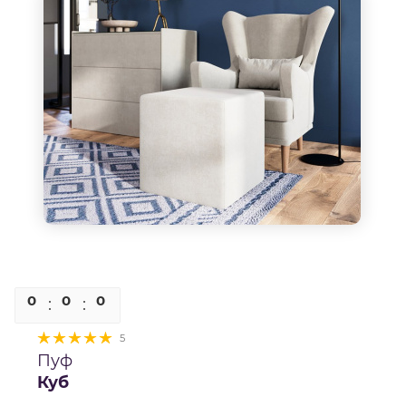
0
0
0
0
5
Пуф
Куб