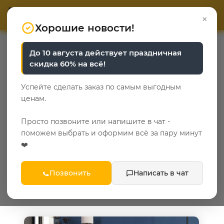
ОТВЕТЬТЕ НА 3 ВОПРОСА
ОТВЕТЬТЕ НА 3 ВОПРОСА
0
×
«Уют у каждого свой»
«Уют у каждого свой»
Хорошие новости!
—
—
—
Главная
Каталог
Кабинет
До 10 августа действует праздничная
—
Кресла и пуфики для кабинета
Пуфы для кабинета
скидка 60% на всё!
Пуфы для кабинета
Успейте сделать заказ по самым выгодным
ценам.
5
Просто позвоните или напишите в чат -
Популярные категории
поможем выбрать и оформим всё за пару минут
❤️
сонома
Позвонить
Написать в чат
ФИЛЬТР