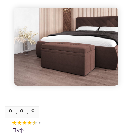
0
0
0
0
8
Пуф