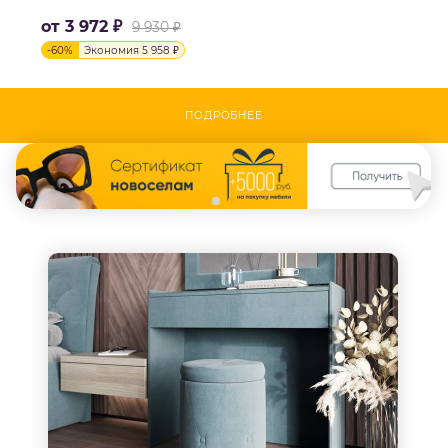
от
3 972 ₽
9 930 ₽
-
60
%
Экономия
5 958 ₽
ПОДРОБНЕЕ