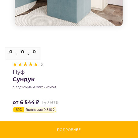
0
0
0
0
5
Пуф
Сундук
с подъемным механизмом
от
6 544 ₽
16 360 ₽
-
60
%
Экономия
9 816 ₽
ПОДРОБНЕЕ