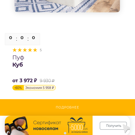
0
0
0
0
5
Пуф
Куб
от
3 972 ₽
9 930 ₽
-
60
%
Экономия
5 958 ₽
ПОДРОБНЕЕ