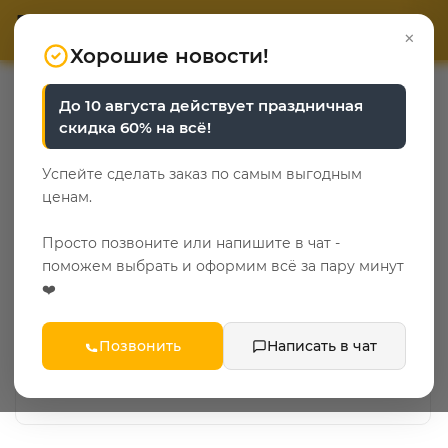
ОТВЕТЬТЕ НА 3 ВОПРОСА
ОТВЕТЬТЕ НА 3 ВОПРОСА
0
×
«Уют у каждого свой»
«Уют у каждого свой»
Хорошие новости!
—
—
—
Главная
Каталог
Кабинет
До 10 августа действует праздничная
Кресла и пуфики для кабинета
скидка 60% на всё!
Кресла и пуфики для
Успейте сделать заказ по самым выгодным
кабинета
ценам.
6
Просто позвоните или напишите в чат -
поможем выбрать и оформим всё за пару минут
Кресла
❤️
1 ТОВАР
Позвонить
Написать в чат
Пуфы
5 ТОВАРОВ