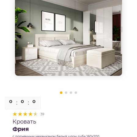
0
0
0
0
39
Кровать
Фрия
с подъёмным механизмом белый шпон дуба 160х200