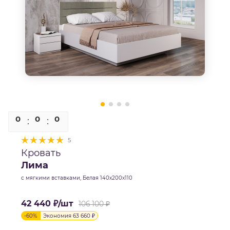
0
0
0
0
5
Кровать
Лима
с мягкими вставками, Белая 140х200х110
42 440
₽
/шт
106 100
₽
-
60
%
Экономия
63 660
₽