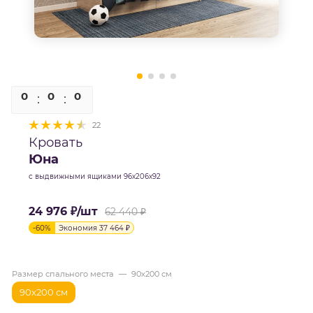
0
0
0
0
22
Кровать
Юна
с выдвижными ящиками 96х206х92
24 976
₽
/шт
62 440
₽
-
60
%
Экономия
37 464
₽
Размер спального места
—
90х200 см
90х200 см