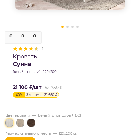
0
0
0
0
4
Кровать
Сунна
белый шпон дуба 120х200
21 100
₽
/шт
52 750
₽
-
60
%
Экономия
31 650
₽
Цвет кровати
—
Белый шпон дуба ЛДСП
Размер спального места
—
120х200 см