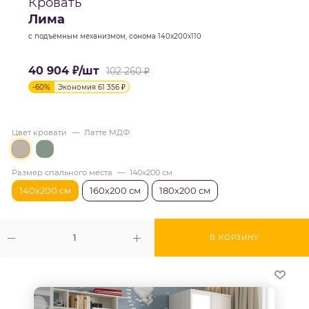
Кровать
Лима
с подъёмным механизмом, сонома 140х200х110
40 904
₽
/шт
102 260
₽
-
60
%
Экономия
61 356
₽
Цвет кровати
—
Латте МДФ
Размер спального места
—
140х200 см
140х200 см
160х200 см
180х200 см
В КОРЗИНУ