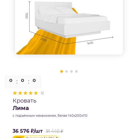
0
0
0
0
12
Кровать
Лима
с подъёмным механизмом, белая 140х200х110
36 576
₽
/шт
91 440
₽