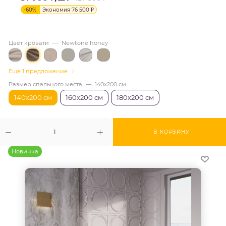
-
60
%
Экономия
76 500
₽
Цвет кровати
—
Newtone honey
Еще 1 предложение
Размер спального места
—
140х200 см
140х200 см
160х200 см
180х200 см
В КОРЗИНУ
Новинка