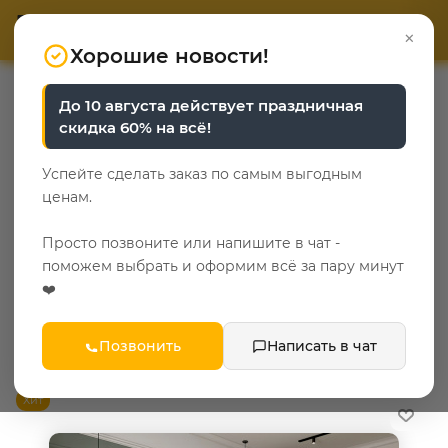
ОТВЕТЬТЕ НА 3 ВОПРОСА
ОТВЕТЬТЕ НА 3 ВОПРОСА
0
×
«Уют у каждого свой»
«Уют у каждого свой»
Хорошие новости!
—
—
—
—
Главная
Каталог
Мебель в спальню
Кровати
До 10 августа действует праздничная
Деревянные кровати
скидка 60% на всё!
Деревянные кровати
Успейте сделать заказ по самым выгодным
ценам.
23
Просто позвоните или напишите в чат -
Популярные категории
поможем выбрать и оформим всё за пару минут
❤️
сонома
90 на 200
180 на 200
Показать еще
Позвонить
Написать в чат
ФИЛЬТР
Хит