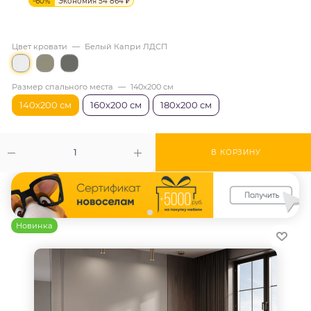
-
60
%
Экономия
54 864
₽
Цвет кровати
—
Белый Капри ЛДСП
Размер спального места
—
140х200 см
140х200 см
160х200 см
180х200 см
В КОРЗИНУ
Новинка