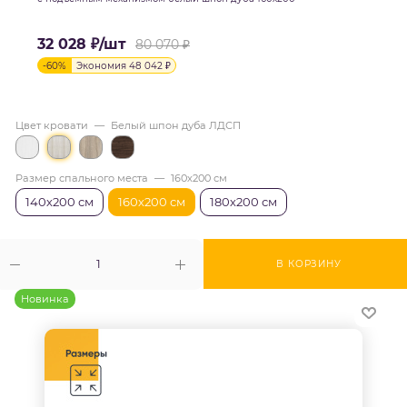
32 028
₽
/шт
80 070
₽
-
60
%
Экономия
48 042
₽
Цвет кровати
—
Белый шпон дуба ЛДСП
Размер спального места
—
160х200 см
140х200 см
160х200 см
180х200 см
В КОРЗИНУ
Новинка