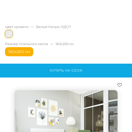
Цвет кровати
—
Белый Капри ЛДСП
Размер спального места
—
160х200 см
160х200 см
КУПИТЬ НА OZON