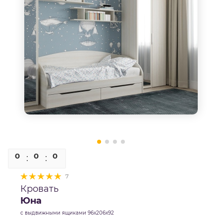
0
0
0
0
7
Кровать
Юна
с выдвижными ящиками 96х206х92