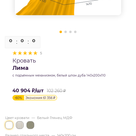
0
0
0
0
5
Кровать
Лима
с подъёмным механизмом, белый шпон дуба 140х200х110
40 904
₽
/шт
102 260
₽
-
60
%
Экономия
61 356
₽
Цвет кровати
—
Белый Глянец МДФ
Размер спального места
—
140х200 см