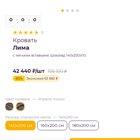
0
0
0
0
5
Кровать
Лима
с мягкими вставками, Шоколад 140х200х110
42 440
₽
/шт
106 100
₽
-
60
%
Экономия
63 660
₽
Цвет кровати
—
Imperia mocco
Размер спального места
—
140х200 см
140х200 см
160х200 см
180х200 см