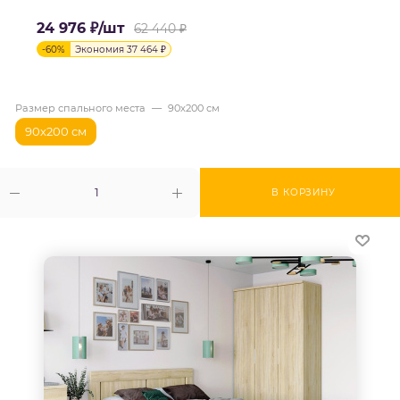
24 976
₽
/шт
62 440
₽
-
60
%
Экономия
37 464
₽
Размер спального места
—
90х200 см
90х200 см
В КОРЗИНУ