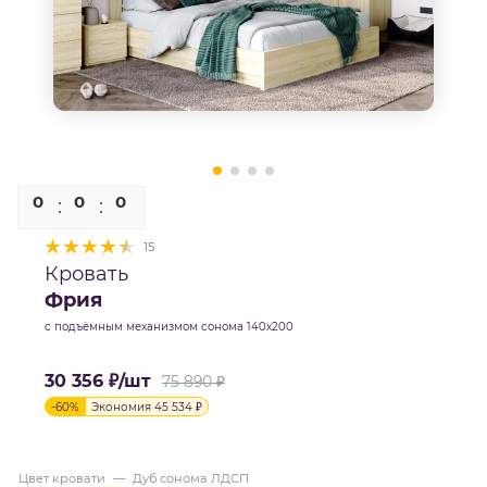
0
0
0
0
15
Кровать
Фрия
с подъёмным механизмом сонома 140х200
30 356
₽
/шт
75 890
₽
-
60
%
Экономия
45 534
₽
Цвет кровати
—
Дуб сонома ЛДСП