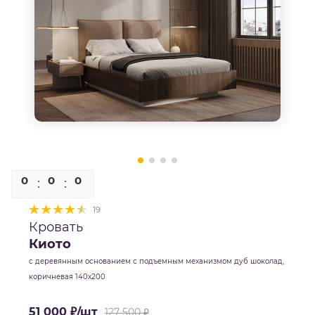
0
0
0
0
19
Кровать
Киото
с деревянным основанием с подъемным механизмом дуб шоколад,
коричневая 140х200
51 000
₽
/шт
127 500
₽