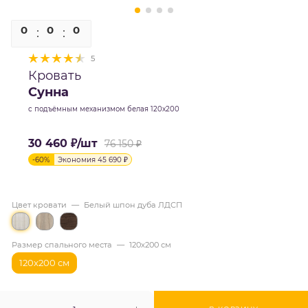
0
0
0
0
5
Кровать
Сунна
с подъёмным механизмом белая 120х200
30 460
₽
/шт
76 150
₽
-
60
%
Экономия
45 690
₽
Цвет кровати
—
Белый шпон дуба ЛДСП
Размер спального места
—
120х200 см
120х200 см