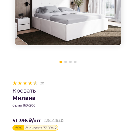
20
Кровать
Милана
белая 160х200
51 396
₽
/шт
128 490
₽
-
60
%
Экономия
77 094
₽