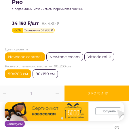
Рио
с подъёмным механизмом персиковая 90х200
34 192
₽
/шт
85 480
₽
-
60
%
Экономия
51 288
₽
Цвет кровати
Newtone caramel
Newtone cream
Vittorio milk
Размер спального места
—
90х200 см
90х200 см
90х190 см
В КОРЗИНУ
Советуем