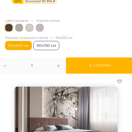
-
60
%
Экономия
90 894
₽
Цвет кровати
—
Imperia koriza
Размер спального места
—
90х200 см
90х200 см
90х190 см
В КОРЗИНУ