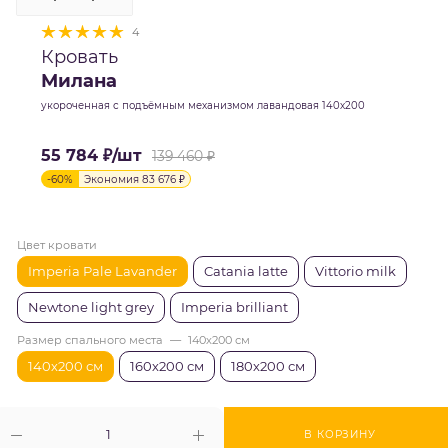
4
Кровать
Милана
укороченная с подъёмным механизмом лавандовая 140х200
55 784
₽
/шт
139 460
₽
-
60
%
Экономия
83 676
₽
Цвет кровати
Imperia Pale Lavander
Catania latte
Vittorio milk
Newtone light grey
Imperia brilliant
Размер спального места
—
140х200 см
140х200 см
160х200 см
180х200 см
В КОРЗИНУ