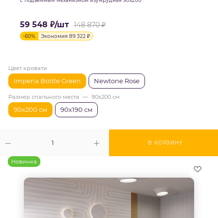
с подъёмным механизмом изумрудная 90х200
59 548
₽
/шт
148 870
₽
-
60
%
Экономия
89 322
₽
Цвет кровати
Imperia Bottle Green
Newtone Rose
Размер спального места
—
90х200 см
90х200 см
90х190 см
В КОРЗИНУ
Новинка