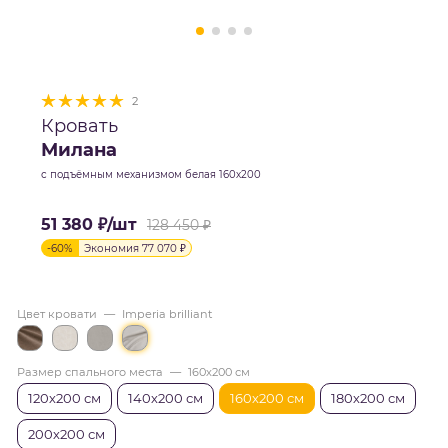
2
Кровать
Милана
с подъёмным механизмом белая 160х200
51 380
₽
/шт
128 450
₽
-
60
%
Экономия
77 070
₽
Цвет кровати
—
Imperia brilliant
Размер спального места
—
160х200 см
120х200 см
140х200 см
160х200 см
180х200 см
200х200 см