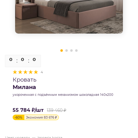
0
0
0
0
4
Кровать
Милана
укороченная с подъёмным механизмом шоколадная 140х200
55 784
₽
/шт
139 460
₽
-
60
%
Экономия
83 676
₽
Цвет кровати
—
Imperia koriza