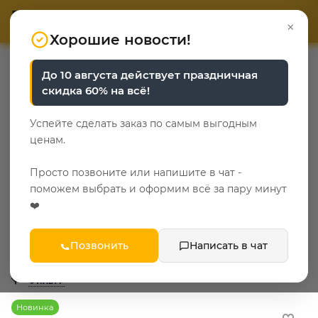
ОТВЕТЬТЕ НА 3 ВОПРОСА
ОТВЕТЬТЕ НА 3 ВОПРОСА
0
×
«Уют у каждого свой»
«Уют у каждого свой»
Хорошие новости!
—
—
—
—
Главная
Каталог
Детская мебель
Детские кровати
До 10 августа действует праздничная
Детские односпальные кровати
скидка 60% на всё!
Детские односпальные
Успейте сделать заказ по самым выгодным
кровати
ценам.
14
Просто позвоните или напишите в чат -
поможем выбрать и оформим всё за пару минут
Популярные категории
❤️
сонома
Позвонить
Написать в чат
ФИЛЬТР
Новинка