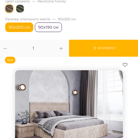
Цвет кровати
—
Newtone honey
Размер спального места
—
90х200 см
90х200 см
90х190 см
В КОРЗИНУ
Хит