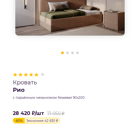
11
Кровать
Рио
с подъёмным механизмом бежевая 90х200
28 420
₽
/шт
71 050
₽
-
60
%
Экономия
42 630
₽