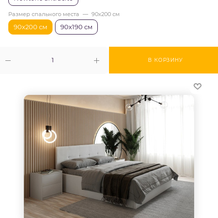
Размер спального места
—
90х200 см
90х200 см
90х190 см
В КОРЗИНУ