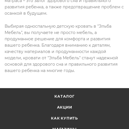
матраса – это залог здорового сна и правильного
развития ребенка, а также предотвращение проблем с
осанкой в будущем.
Выбирая односпальную детскую кровать в "Эльба
Мебель", вы получаете не просто мебель, а
продуманное решение для комфорта и развития
вашего ребенка. Благодаря вниманию к деталям,
качеству материалов и продуманности каждой
модели, кровати от "Эльба Мебель" станут надежной
основой для здорового сна и правильного развития
вашего ребенка на многие годы.
КАТАЛОГ
АКЦИИ
КАК КУПИТЬ