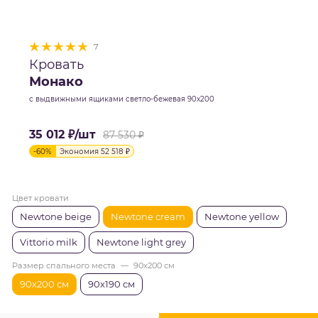
7
Кровать
Монако
с выдвижными ящиками светло-бежевая 90х200
35 012
₽
/шт
87 530
₽
-
60
%
Экономия
52 518
₽
Цвет кровати
Newtone beige
Newtone cream
Newtone yellow
Vittorio milk
Newtone light grey
Размер спального места
—
90х200 см
90х200 см
90х190 см