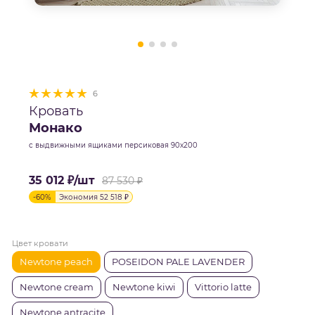
6
Кровать
Монако
с выдвижными ящиками персиковая 90х200
35 012
₽
/шт
87 530
₽
-
60
%
Экономия
52 518
₽
Цвет кровати
Newtone peach
POSEIDON PALE LAVENDER
Newtone cream
Newtone kiwi
Vittorio latte
Newtone antracite