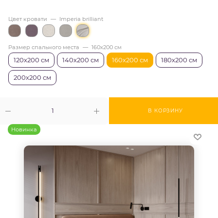
Цвет кровати
—
Imperia brilliant
Размер спального места
—
160х200 см
120х200 см
140х200 см
160х200 см
180х200 см
200х200 см
В КОРЗИНУ
Новинка