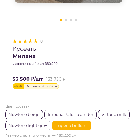
8
Кровать
Милана
укороченная белая 160х200
53 500
₽
/шт
133 750
₽
-
60
%
Экономия
80 250
₽
Цвет кровати
Newtone beige
Imperia Pale Lavander
Vittorio milk
Newtone light grey
Imperia brilliant
Размер спального места
—
160х200 см