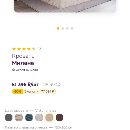
13
Кровать
Милана
бежевая 160х200
51 396
₽
/шт
128 490
₽
-
60
%
Экономия
77 094
₽
Цвет кровати
—
Vittorio latte
Размер спального места
—
160х200 см