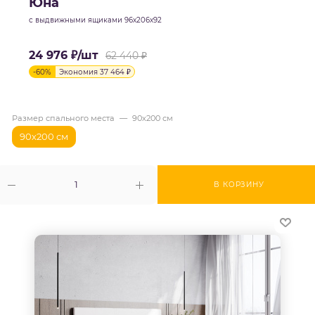
Юна
с выдвижными ящиками 96х206х92
24 976
₽
/шт
62 440
₽
-
60
%
Экономия
37 464
₽
Размер спального места
—
90х200 см
90х200 см
В КОРЗИНУ