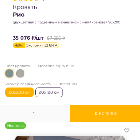
Кровать
Рио
двухцветная с подъёмным механизмом синяя+кремовая 90х200
35 076
₽
/шт
87 690
₽
-
60
%
Экономия
52 614
₽
Цвет кровати
—
Newtone aqua blue
Размер спального места
—
90х200 см
90х200 см
90х190 см
В КОРЗИНУ
Новинка