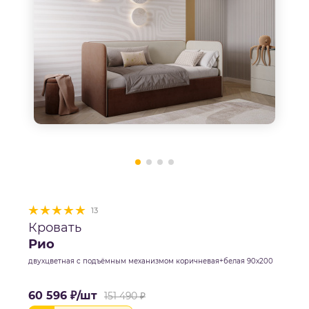
13
Кровать
Рио
двухцветная с подъёмным механизмом коричневая+белая 90х200
60 596
₽
/шт
151 490
₽