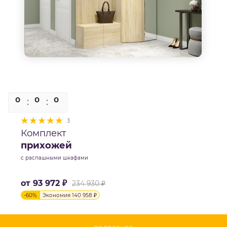
0
0
0
0
3
Комплект
прихожей
с распашными шкафами
от
93 972 ₽
234 930 ₽
-
60
%
Экономия
140 958 ₽