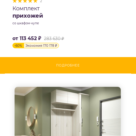
2
Комплект
прихожей
со шкафом-купе
от
113 452 ₽
283 630 ₽
-
60
%
Экономия
170 178 ₽
ПОДРОБНЕЕ