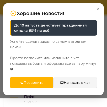
ОТВЕТЬТЕ НА 3 ВОПРОСА
ОТВЕТЬТЕ НА 3 ВОПРОСА
0
×
«Уют у каждого свой»
«Уют у каждого свой»
Хорошие новости!
—
—
Главная
Каталог
Мебель для прихожей
До 10 августа действует праздничная
скидка 60% на всё!
Мебель для прихожей
Успейте сделать заказ по самым выгодным
33
ценам.
Стенки для прихожей
Просто позвоните или напишите в чат -
19 ТОВАРОВ
поможем выбрать и оформим всё за пару минут
❤️
Зеркала для прихожей
6 ТОВАРОВ
Позвонить
Написать в чат
Пуфы
4 ТОВАРА