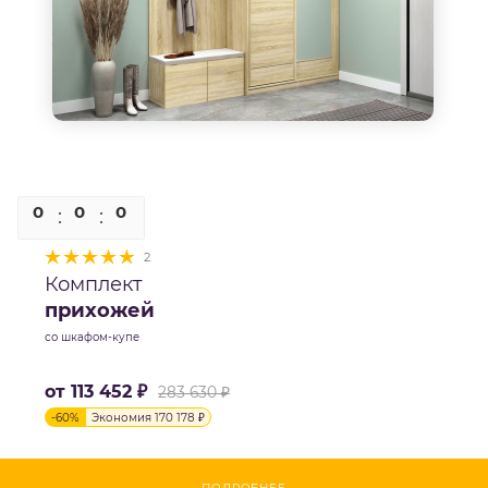
0
0
0
0
2
Комплект
прихожей
со шкафом-купе
от
113 452 ₽
283 630 ₽
-
60
%
Экономия
170 178 ₽