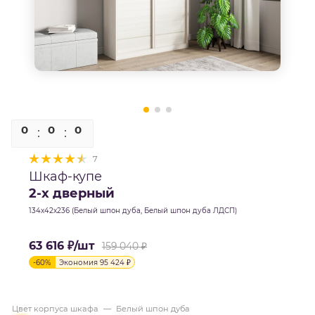
0
0
0
0
7
Шкаф-купе
2-х дверный
134х42х236 (Белый шпон дуба, Белый шпон дуба ЛДСП)
63 616
₽
/шт
159 040
₽
-
60
%
Экономия
95 424
₽
Цвет корпуса шкафа
—
Белый шпон дуба