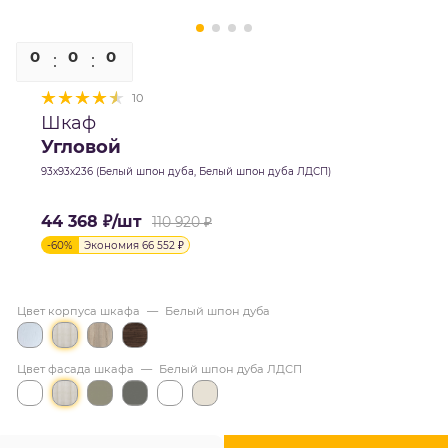
0
0
0
0
10
Шкаф
Угловой
93х93х236 (Белый шпон дуба, Белый шпон дуба ЛДСП)
44 368
₽
/шт
110 920
₽
-
60
%
Экономия
66 552
₽
Цвет корпуса шкафа
—
Белый шпон дуба
Цвет фасада шкафа
—
Белый шпон дуба ЛДСП