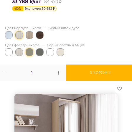
33 788
₽
/шт
84 470
₽
-
60
%
Экономия
50 682
₽
Цвет корпуса шкафа
—
Белый шпон дуба
Цвет фасада шкафа
—
Серый светлый МДФ
В КОРЗИНУ