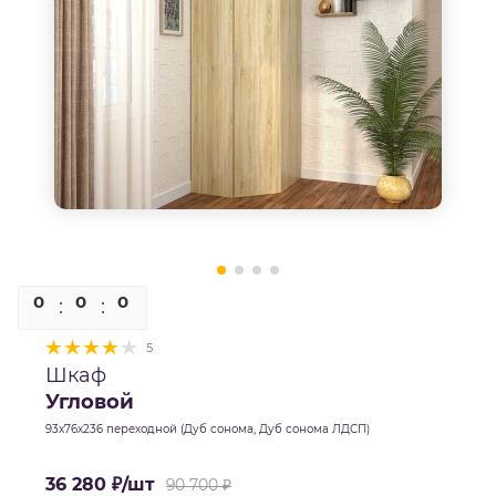
0
0
0
0
5
Шкаф
Угловой
93х76х236 переходной (Дуб сонома, Дуб сонома ЛДСП)
36 280
₽
/шт
90 700
₽