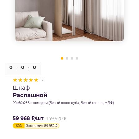
0
0
0
0
3
Шкаф
Распашной
90х60х236 с комодом (Белый шпон дуба, Белый глянец МДФ)
59 968
₽
/шт
149 920
₽
-
60
%
Экономия
89 952
₽