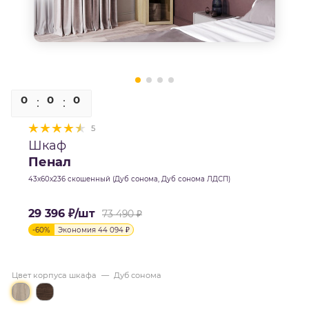
0
0
0
0
5
Шкаф
Пенал
43х60х236 скошенный (Дуб сонома, Дуб сонома ЛДСП)
29 396
₽
/шт
73 490
₽
-
60
%
Экономия
44 094
₽
Цвет корпуса шкафа
—
Дуб сонома