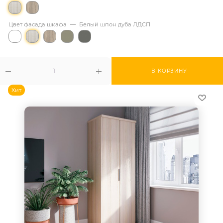
Цвет фасада шкафа
—
Белый шпон дуба ЛДСП
В КОРЗИНУ
Хит