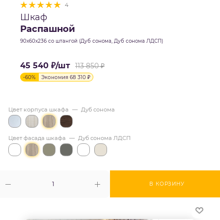
4
Шкаф
Распашной
90х60х236 со штангой (Дуб сонома, Дуб сонома ЛДСП)
45 540
₽
/шт
113 850
₽
-
60
%
Экономия
68 310
₽
Цвет корпуса шкафа
—
Дуб сонома
Цвет фасада шкафа
—
Дуб сонома ЛДСП
В КОРЗИНУ