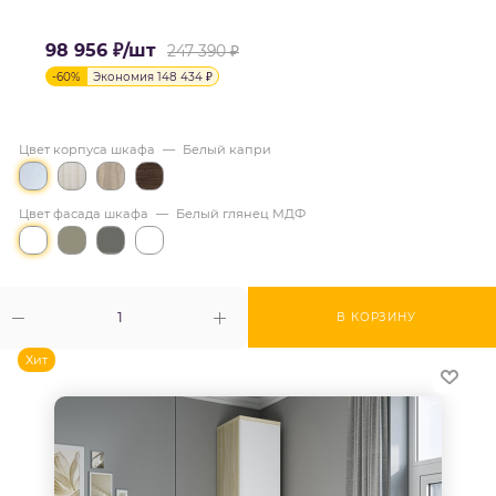
98 956
₽
/шт
247 390
₽
-
60
%
Экономия
148 434
₽
Цвет корпуса шкафа
—
Белый капри
Цвет фасада шкафа
—
Белый глянец МДФ
В КОРЗИНУ
Хит