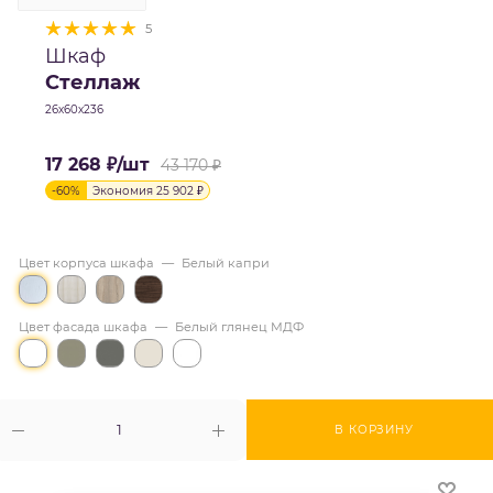
5
Шкаф
Стеллаж
26х60х236
17 268
₽
/шт
43 170
₽
-
60
%
Экономия
25 902
₽
Цвет корпуса шкафа
—
Белый капри
Цвет фасада шкафа
—
Белый глянец МДФ
В КОРЗИНУ