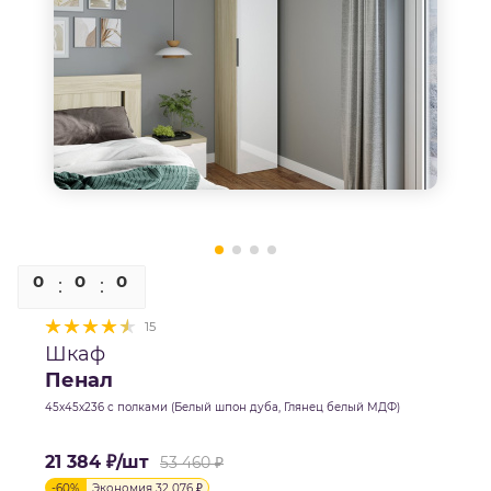
0
0
0
0
15
Шкаф
Пенал
45х45х236 с полками (Белый шпон дуба, Глянец белый МДФ)
21 384
₽
/шт
53 460
₽
-
60
%
Экономия
32 076
₽