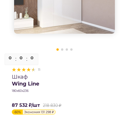
0
0
0
0
11
Шкаф
Wing Line
180х60х236
87 532
₽
/шт
218 830
₽
-
60
%
Экономия
131 298
₽