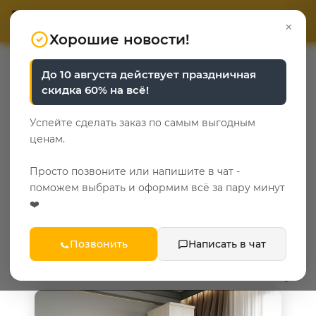
ОТВЕТЬТЕ НА 3 ВОПРОСА
ОТВЕТЬТЕ НА 3 ВОПРОСА
0
×
«Уют у каждого свой»
«Уют у каждого свой»
Хорошие новости!
—
—
—
Главная
Каталог
Шкафы
Гардеробные шкафы
До 10 августа действует праздничная
скидка 60% на всё!
Гардеробные шкафы
Успейте сделать заказ по самым выгодным
44
ценам.
Популярные категории
Просто позвоните или напишите в чат -
поможем выбрать и оформим всё за пару минут
сонома
❤️
ФИЛЬТР
Позвонить
Написать в чат
Советуем