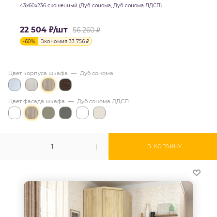
43х60х236 скошенный (Дуб сонома, Дуб сонома ЛДСП)
22 504
₽
/шт
56 260
₽
-
60
%
Экономия
33 756
₽
Цвет корпуса шкафа
—
Дуб сонома
Цвет фасада шкафа
—
Дуб сонома ЛДСП
В КОРЗИНУ