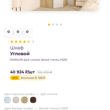
0
0
0
0
5
Шкаф
Угловой
93х93х236 (Дуб сонома, Белый глянец МДФ)
40 924
₽
/шт
102 310
₽
-
60
%
Экономия
61 386
₽
Цвет корпуса шкафа
—
Дуб сонома
Цвет фасада шкафа
—
Белый глянец МДФ