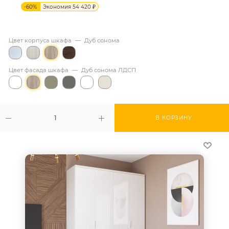
-
60
%
Экономия
54 420
₽
Цвет корпуса шкафа
—
Дуб сонома
Цвет фасада шкафа
—
Дуб сонома ЛДСП
В КОРЗИНУ