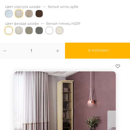
Цвет корпуса шкафа
—
Белый шпон дуба
Цвет фасада шкафа
—
Белый глянец МДФ
В КОРЗИНУ