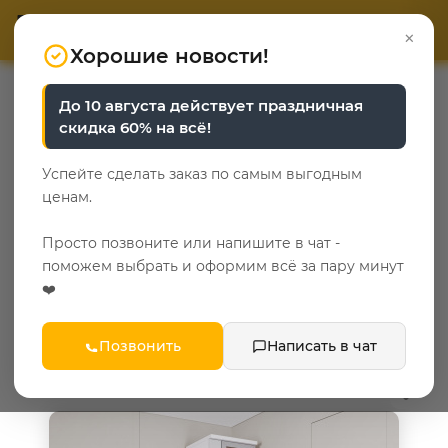
ОТВЕТЬТЕ НА 3 ВОПРОСА
ОТВЕТЬТЕ НА 3 ВОПРОСА
0
×
«Уют у каждого свой»
«Уют у каждого свой»
Хорошие новости!
—
—
—
Главная
Каталог
Шкафы
Рифленые шкафы
До 10 августа действует праздничная
скидка 60% на всё!
Рифленые шкафы
Успейте сделать заказ по самым выгодным
2
ценам.
Популярные категории
Просто позвоните или напишите в чат -
поможем выбрать и оформим всё за пару минут
сонома
❤️
ФИЛЬТР
Позвонить
Написать в чат