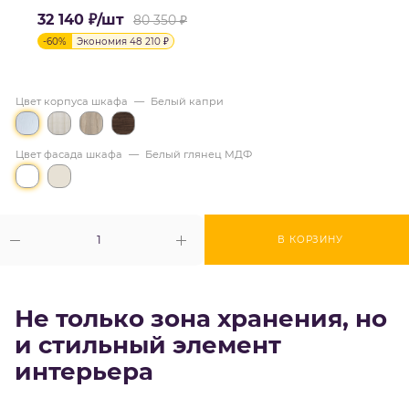
32 140
₽
/шт
80 350
₽
-
60
%
Экономия
48 210
₽
Цвет корпуса шкафа
—
Белый капри
Цвет фасада шкафа
—
Белый глянец МДФ
В КОРЗИНУ
Не только зона хранения, но
и стильный элемент
интерьера