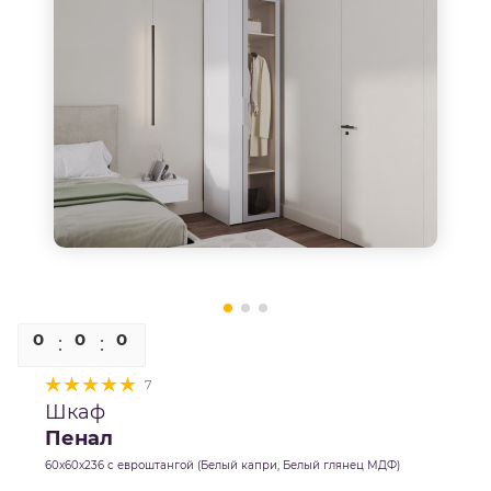
0
0
0
0
7
Шкаф
Пенал
60х60х236 с евроштангой (Белый капри, Белый глянец МДФ)