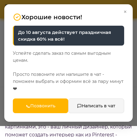
ОТВЕТЬТЕ НА 3 ВОПРОСА
ОТВЕТЬТЕ НА 3 ВОПРОСА
0
×
«Уют у каждого свой»
«Уют у каждого свой»
Хорошие новости!
—
—
—
Главная
О компании
Мы делаем мир лучше!
До 10 августа действует праздничная
Электронный каталог - вдохновиться легко!
скидка 60% на всё!
Электронный каталог -
Успейте сделать заказ по самым выгодным
вдохновиться легко!
ценам.
9 февраля 2026
Просто позвоните или напишите в чат -
поможем выбрать и оформим всё за пару минут
❤️
Позвонить
Написать в чат
Знакомьтесь - наш обновленный электронный
каталог спален и гостиных! Это не просто файл с
картинками, это - ваш личный дизайнер, который
поможет создать интерьер как из Pinterest -