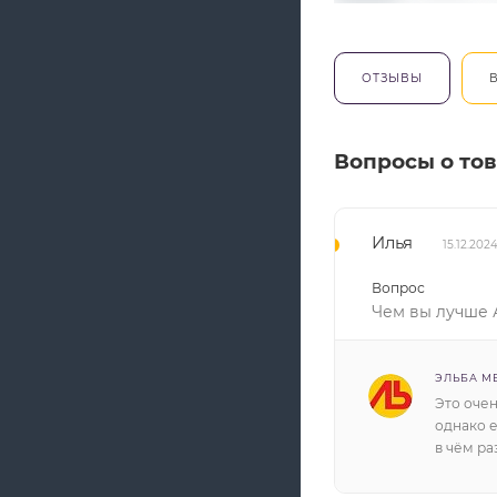
ОТЗЫВЫ
В
Вопросы о то
Илья
15.12.202
Вопрос
Чем вы лучше 
ЭЛЬБА М
Это очен
однако е
в чём ра