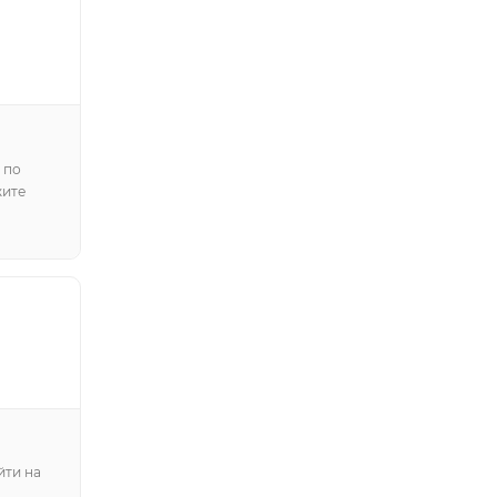
 по
жите
йти на