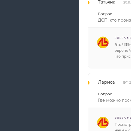
Татьяна
20.11
Вопрос
ДСП, кто прои
ЭЛЬБА М
Это ЧФМ
европейс
что при
Лариса
19.11
Вопрос
Где можно пос
ЭЛЬБА М
Посмотр
нашем са