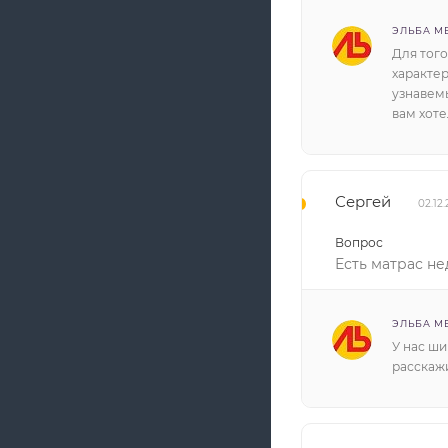
ЭЛЬБА М
Для того
характе
узнавем
вам хоте
Сергей
02.12
Вопрос
Есть матрас н
ЭЛЬБА М
У нас ши
расскаж