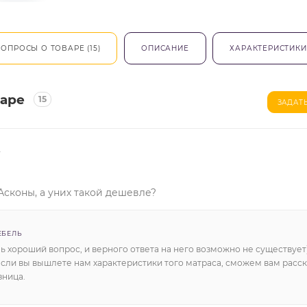
ОПРОСЫ О ТОВАРЕ (15)
ОПИСАНИЕ
ХАРАКТЕРИСТИКИ
варе
15
ЗАДАТ
4
Асконы, а уних такой дешевле?
ЕБЕЛЬ
ь хороший вопрос, и верного ответа на него возможно не существует)
сли вы вышлете нам характеристики того матраса, сможем вам расск
зница.