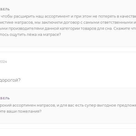
ЕБЕЛЬ
 чтобы расширить наш ассортимент и при этом не потерять в качеств
ристике матрасов, мы заключили договор с самыми ответственными и
ыми производителями данной категории товаров для сна. Скажите чт
лось ощутить лёжа на матрасе?
.2024
едорогой?
ЕБЕЛЬ
рокий ассортимен матрасов, и для вас есть супер выгодное предлож
ите ваши пожелания?