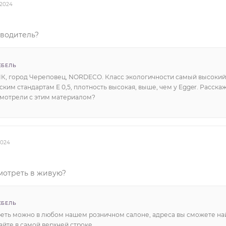
.2024
зводитель?
ЕБЕЛЬ
К, город Череповец, NORDECO. Класс экологичности самый высокий
ким стандартам Е 0,5, плотность высокая, выше, чем у Egger. Расска
смотрели с этим материалом?
.2024
мотреть в живую?
ЕБЕЛЬ
еть можно в любом нашем розничном салоне, адреса вы сможете на
йте в самой верхней строке.