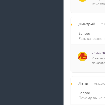
индивид
Дмитрий
11.
Вопрос
Есть качестве
ЭЛЬБА М
У нас ес
показат
Лана
08.12.20
Вопрос
Почему вы не 