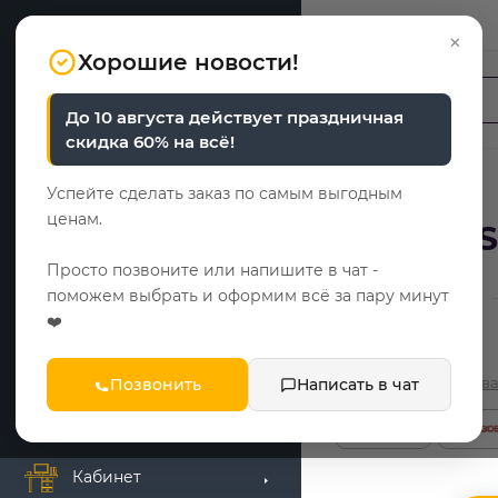
Москва
×
Хорошие новости!
До 10 августа действует праздничная
Спальня
скидка 60% на всё!
Шкафы
Успейте сделать заказ по самым выгодным
ценам.
Матрас 
Гостиная
Просто позвоните или напишите в чат -
поможем выбрать и оформим всё за пару минут
—
Главная
Каталог
Прихожая
❤️
Комоды
3 отзыв
Позвонить
Написать в чат
Детская мебель
Кабинет