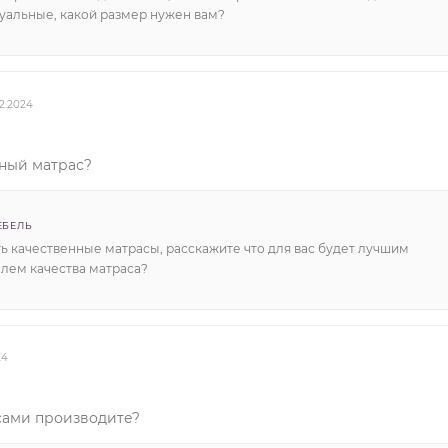
уальные, какой размер нужен вам?
12.2024
нный матрас?
ЕБЕЛЬ
ть качественные матрасы, расскажите что для вас будет лучшим
елем качества матраса?
24
сами производите?