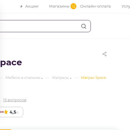
Акции
Магазины
12
Онлайн-оплата
Усл
Space
—
—
—
Мебель в спальню
Матрасы
Матрас Space
а
15 вопросов