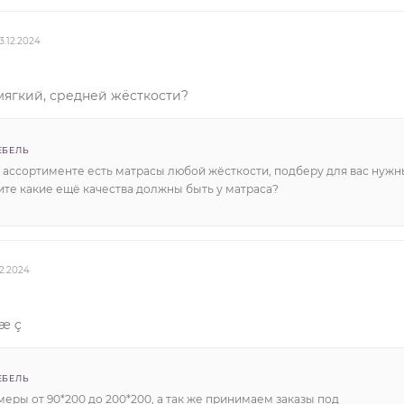
3.12.2024
мягкий, средней жёсткости?
ЕБЕЛЬ
 ассортименте есть матрасы любой жёсткости, подберу для вас нужн
ите какие ещё качества должны быть у матраса?
12.2024
æ ç
ЕБЕЛЬ
меры от 90*200 до 200*200, а так же принимаем заказы под