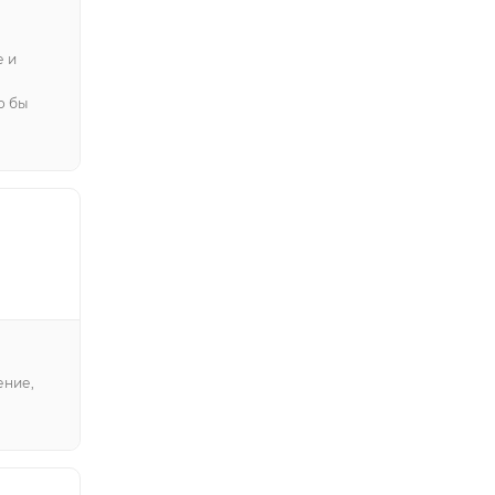
е и
о бы
ение,