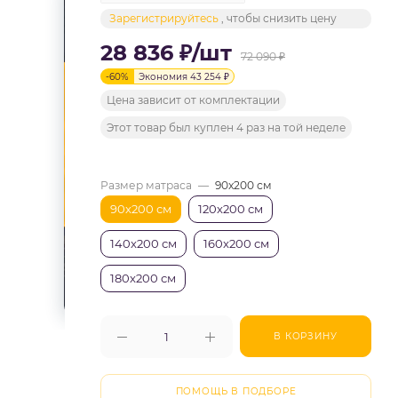
Зарегистрируйтесь
, чтобы снизить цену
28 836
₽
/шт
72 090
₽
-
60
%
Экономия
43 254
₽
Цена зависит от комплектации
Этот товар был куплен 4 раз на той неделе
Размер матраса
—
90x200 см
90x200 см
120x200 см
140x200 см
160x200 см
180x200 см
В КОРЗИНУ
ПОМОЩЬ В ПОДБОРЕ