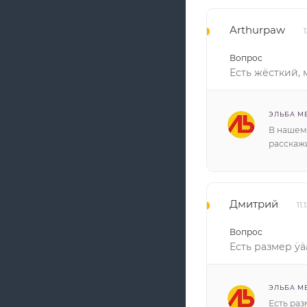
Arthurpaw
1
Вопрос
Есть жёсткий, 
ЭЛЬБА М
В нашем
расскаж
Дмитрий
11.
Вопрос
Есть размер ÿä
ЭЛЬБА М
Есть раз