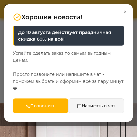
ОТВЕТЬТЕ НА 3 ВОПРОСА
ОТВЕТЬТЕ НА 3 ВОПРОСА
0
×
«Уют у каждого свой»
«Уют у каждого свой»
Хорошие новости!
—
—
—
Главная
Каталог
Шкафы
Шкаф Top Line без доводчика
До 10 августа действует праздничная
скидка 60% на всё!
Шкаф Top Line без
Успейте сделать заказ по самым выгодным
доводчика
ценам.
Просто позвоните или напишите в чат -
поможем выбрать и оформим всё за пару минут
❤️
12 вопросов
Позвонить
Написать в чат