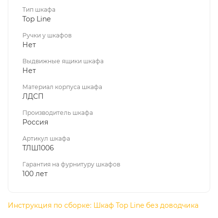
аллергиков и детей.
Тип шкафа
Top Line
— Плотность плит составляет 700-800 кг/м³ — это
Ручки у шкафов
обеспечивает долговечность мебели и возможность
Нет
пересобрать ее несколько раз.
Выдвижные ящики шкафа
Нет
— Кромка плит отличается своей стойкостью к
повреждениям и химическим воздействиям.
Материал корпуса шкафа
ЛДСП
— Мы выбираем проверенных производителей
Производитель шкафа
фурнитуры и подтверждаем надежность 100-летней
Россия
гарантией.
Артикул шкафа
ТЛШ1006
Гарантия на фурнитуру шкафов
В зависимости от цветопередачи вашего устройства,
100 лет
реальный оттенок изделия может незначительно
отличаться от изображения на экране.
Инструкция по сборке: Шкаф Top Line без доводчика